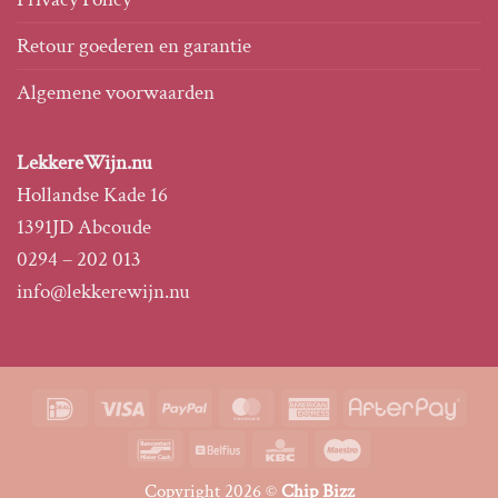
Retour goederen en garantie
Algemene voorwaarden
LekkereWijn.nu
Hollandse Kade 16
1391JD Abcoude
0294 – 202 013
info@lekkerewijn.nu
IDeal
Visa
PayPal
MasterCard
American
Afte
Express
Bancontact
Belfius
KBC
Maestro
Copyright 2026 ©
Chip Bizz