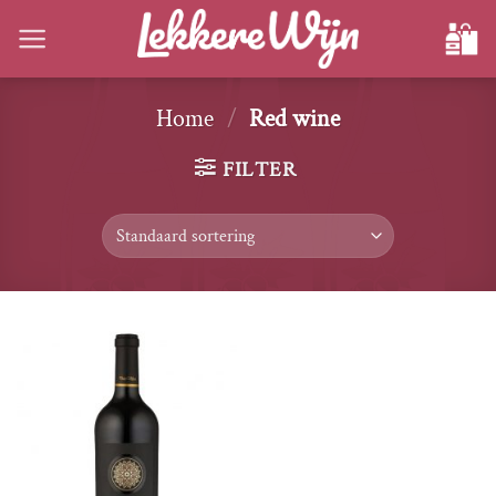
Ga
naar
inhoud
Home
/
Red wine
FILTER