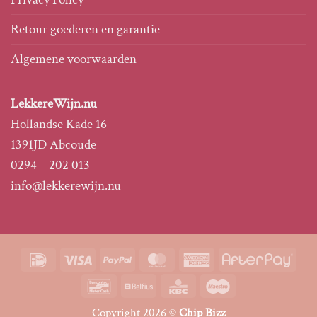
Retour goederen en garantie
Algemene voorwaarden
LekkereWijn.nu
Hollandse Kade 16
1391JD Abcoude
0294 – 202 013
info@lekkerewijn.nu
IDeal
Visa
PayPal
MasterCard
American
Afte
Express
Bancontact
Belfius
KBC
Maestro
Copyright 2026 ©
Chip Bizz